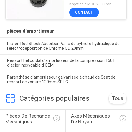
frottement
negotiable MOQ:2,000pcs
CONTACT
pièces d'amortisseur
Piston Rod Shock Absorber Parts de cylindre hydraulique de
l'électrodéposition de Chrome OD 20mm
Ressort hélicoïdal d'amortisseur de la compression 150T
d'acier inoxydable d'OEM
Parenthèse d'amortisseur galvanisée à chaud de Seat de
ressort de voiture 120mm SPHC
Catégories populaires
Tous
Pièces De Rechange 
Axes Mécaniques 
Mécaniques
De Noyau