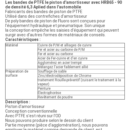
Les bandes de PTFE le piston d'amortisseur avec HRB65 - 90
de densité 6,3 Aplied dans l'automobile
Fabricants des bandes de piston de PTFE
Utilisé dans des contrefiches d'amortisseur
De poly bandes de piston de Fluoro sont conçues pour
l'équipement hydraulique et pneumatique. Son unique
la conception empêche les saisies d'équipement qui peuvent
surgir avec d'autres formes de matériaux de conseils.
Caractéristiques :
Matériel
Cuivre de P/M et alliages de cuivre
Fer et acier au carbone de P/M
Fer et acier au carbone
Acier de Fer-cuivre et d'en cuivre
Agglomérez en acier trempé
Mélangez l'acier faiblement allié
Préparation de
Soufflage de sable
surface
Zinc/électrodéposition de Chrome
traitement Rouille-préventif (cuisant le traitement à la
vapeur)
Peinture
Électrophorèse
Revêtement de poudre
Description :
Piston d'amortisseur
Conception conventionnelle
Avec PTFE s'est réuni sur l'OD
Nous pouvons produire selon le dessin du client
Partie moyenne (pièce d'agglomération), nous pouvons
employer le matériel comme demande de client, est