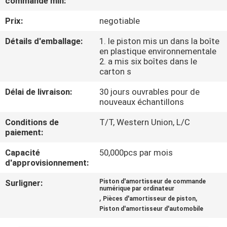
commande min:
Prix:
negotiable
CONTRÔLE
DE
Détails d'emballage:
1. le piston mis un dans la boîte
en plastique environnementale
QUALITÉ
2. a mis six boîtes dans le
carton s
CONTACTEZ-
Délai de livraison:
30 jours ouvrables pour de
nouveaux échantillons
NOUS
Conditions de
T/T, Western Union, L/C
paiement:
DEMANDEZ
Capacité
50,000pcs par mois
UNE
d'approvisionnement:
CITATION
Surligner:
Piston d'amortisseur de commande
numérique par ordinateur
,
,
Pièces d'amortisseur de piston
PLAN
Piston d'amortisseur d'automobile
DU