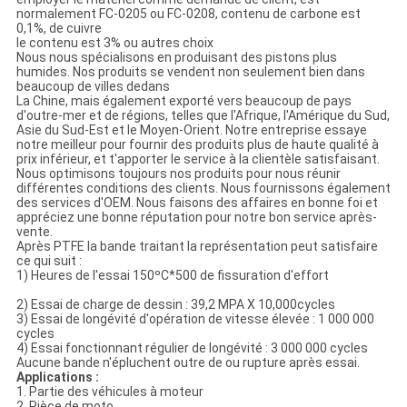
normalement FC-0205 ou FC-0208, contenu de carbone est
0,1%, de cuivre
le contenu est 3% ou autres choix
Nous nous spécialisons en produisant des pistons plus
humides. Nos produits se vendent non seulement bien dans
beaucoup de villes dedans
La Chine, mais également exporté vers beaucoup de pays
d'outre-mer et de régions, telles que l'Afrique, l'Amérique du Sud,
Asie du Sud-Est et le Moyen-Orient. Notre entreprise essaye
notre meilleur pour fournir des produits plus de haute qualité à
prix inférieur, et t'apporter le service à la clientèle satisfaisant.
Nous optimisons toujours nos produits pour nous réunir
différentes conditions des clients. Nous fournissons également
des services d'OEM. Nous faisons des affaires en bonne foi et
appréciez une bonne réputation pour notre bon service après-
vente.
Après PTFE la bande traitant la représentation peut satisfaire
ce qui suit :
1) Heures de l'essai 150ºС*500 de fissuration d'effort
2) Essai de charge de dessin : 39,2 MPA X 10,000cycles
3) Essai de longévité d'opération de vitesse élevée : 1 000 000
cycles
4) Essai fonctionnant régulier de longévité : 3 000 000 cycles
Aucune bande n'épluchent outre de ou rupture après essai.
Applications :
1. Partie des véhicules à moteur
2. Pièce de moto