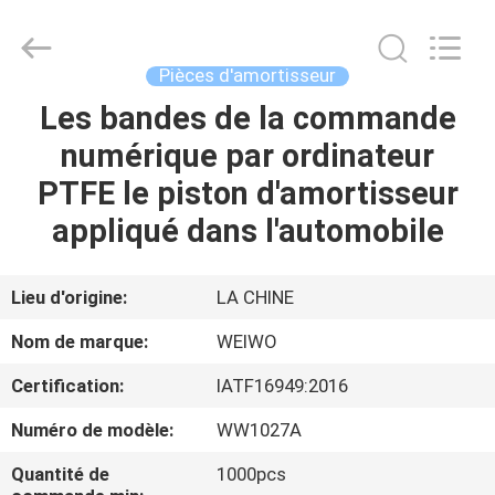
de
rechange
mécaniques
Fournisseur.
Copyright
Pièces d'amortisseur
©
2021
-
Les bandes de la commande
MAISON
2025
Ningbo
numérique par ordinateur
WeiWo
Electromechanical
Tech
PRODUITS
PTFE le piston d'amortisseur
Co.,Ltd..
All
Rights
appliqué dans l'automobile
Reserved.
AU
SUJET
Lieu d'origine:
LA CHINE
DE
Nom de marque:
WEIWO
NOUS
Certification:
IATF16949:2016
Numéro de modèle:
WW1027A
VISITE
D'USINE
Quantité de
1000pcs