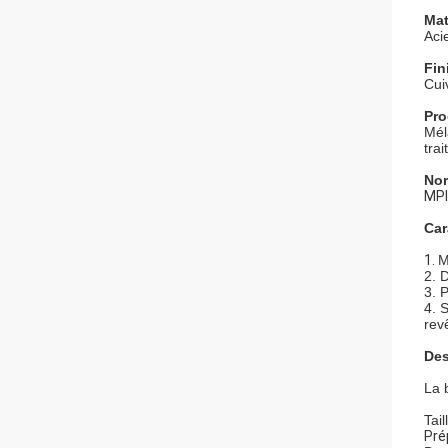
Mat
Aci
Fin
Cui
Pro
Mél
tra
Nor
MPI
Car
1.
M
2. 
3. 
4. S
rev
Des
La 
Tail
Pré