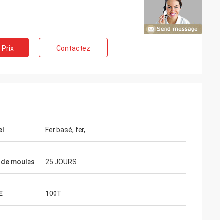
 Prix
Contactez
es les uns avec
ong temps et
el
Fer basé, fer,
ération. Associé
 de moules
25 JOURS
E
100T