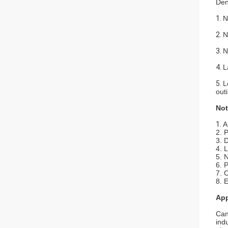
Den
1.
N
2.
N
3.
N
4.
L
5.
L
out
Not
1.
A
2. 
3. 
4. 
5. 
6. P
7. 
8. E
App
Can
ind