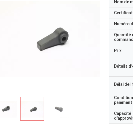
Nom de 
Certificat
Numéro d
Quantité 
command
Prix
Détails d
Délai de l
Condition
paiement
Capacité
d'approv