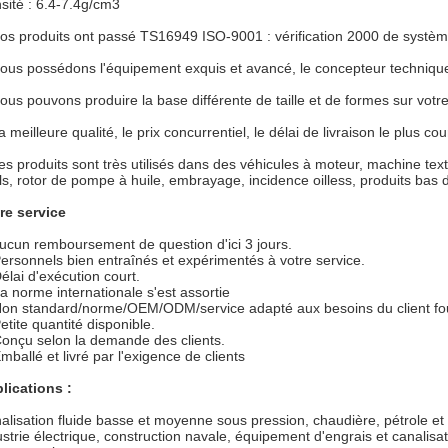
sité : 6.4-7.4g/cm3
os produits ont passé TS16949 ISO-9001 : vérification 2000 de système
ous possédons l'équipement exquis et avancé, le concepteur technique 
ous pouvons produire la base différente de taille et de formes sur votre
a meilleure qualité, le prix concurrentiel, le délai de livraison le plus cou
es produits sont très utilisés dans des véhicules à moteur, machine te
ils, rotor de pompe à huile, embrayage, incidence oilless, produits bas d
re service
ucun remboursement de question d'ici 3 jours.
Personnels bien entraînés et expérimentés à votre service.
Délai d'exécution court.
La norme internationale s'est assortie
Non standard/norme/OEM/ODM/service adapté aux besoins du client fou
etite quantité disponible.
Conçu selon la demande des clients.
mballé et livré par l'exigence de clients
lications :
alisation fluide basse et moyenne sous pression, chaudière, pétrole et 
ustrie électrique, construction navale, équipement d'engrais et canalisat