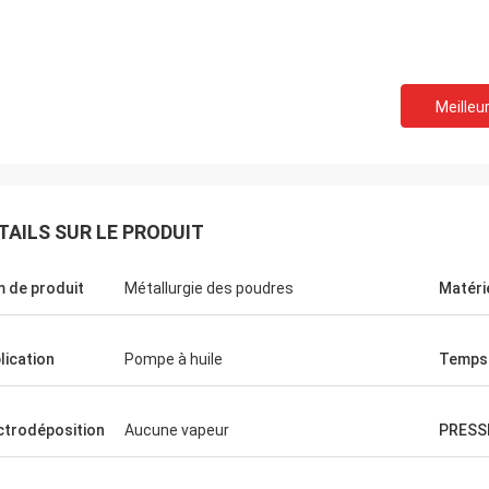
Meilleur
Mike
Brian
TAILS SUR LE PRODUIT
Nous faisons des affair
llez ensemble le long temps, nous
les autres pendant le l
 des amis, facile à obtenir avec,
 de produit
Métallurgie des poudres
Matéri
continuerons notre coop
ation très agréable !
de qualité !
lication
Pompe à huile
Temps
ctrodéposition
Aucune vapeur
PRESS