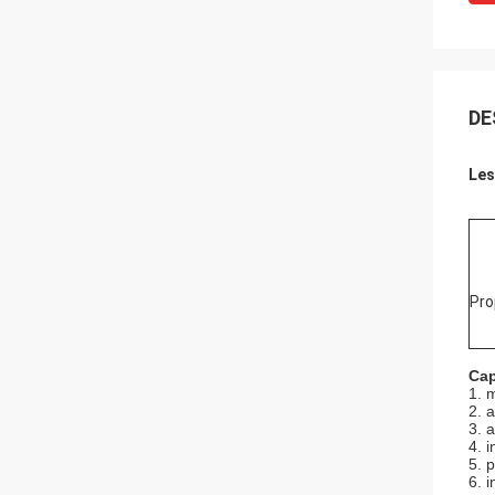
DE
Les
Pro
Cap
1. 
2. 
3. 
4. 
5. 
6. 