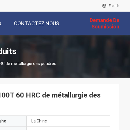
French
Demande De
S
CONTACTEZ NOUS
Soumission
duits
RC de métallurgie des poudres
 100T 60 HRC de métallurgie des
gine
La Chine