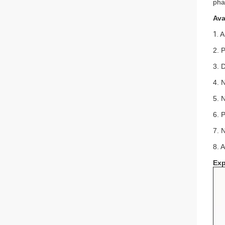
pha
Ava
1.
A
2. 
3. 
4. 
5. 
6. P
7. 
8. 
Exp