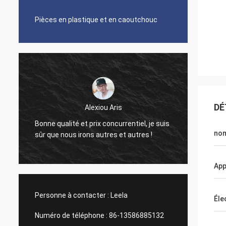
Pièces en plastique et en caoutchouc
DÉ
Alexiou Aris
Travai
Bonne qualité et prix concurrentiel, je suis
aiment
nom
sûr que nous irons autres et autres !
coopér
App
Personne à contacter :
Leela
Éle
Numéro de téléphone :
86-13586885132