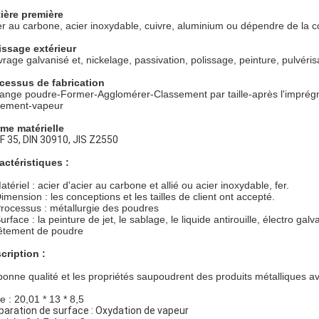
ière première
er au carbone, acier inoxydable, cuivre, aluminium ou dépendre de la c
issage extérieur
vrage galvanisé et, nickelage, passivation, polissage, peinture, pulvérisa
cessus de fabrication
ange poudre-Former-Agglomérer-Classement par taille-après l'imprégn
itement-vapeur
me matérielle
F 35, DIN 30910, JIS Z2550
actéristiques :
atériel : acier d'acier au carbone et allié ou acier inoxydable, fer.
Dimension : les conceptions et les tailles de client ont accepté.
Processus : métallurgie des poudres
urface : la peinture de jet, le sablage, le liquide antirouille, électro g
êtement de poudre
cription :
bonne qualité et les propriétés saupoudrent des produits métalliques a
le : 20,01 * 13 * 8,5
paration de surface : Oxydation de vapeur