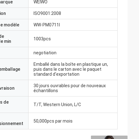
marque
WEIWO
ion
ISO9001:2008
e modèle
WW-PM0711l
de
1003pcs
e min
negotiation
Emballé dans la boîte en plastique un,
'emballage
puis dans le carton avec le paquet
standard d'exportation
30 jours ouvrables pour de nouveaux
ivraison
échantillons
s de
T/T, Western Union, L/C
50,000pcs par mois
isionnement