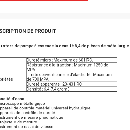
SCRIPTION DE PRODUIT
 rotors de pompe à essence la densité 6,4 de pièces de métallurgie 
Dureté micro : Maximum de 60 HRC.
Résistance à la traction : Maximum 1250 de
MPA.
Limite conventionnelle d'élasticité : Maximum
priétés
de 700 MPA.
Dureté apparente : 20-43 HRC
Densité : 6.4-7.4 g/cm3
acité d'essai
microscope métallurgique
appareil de contrôle matériel universel hydraulique
appareils de contrôle de dureté
instrument de mesure pneumatique
projecteur de mesure
instrument de essai de vitesse