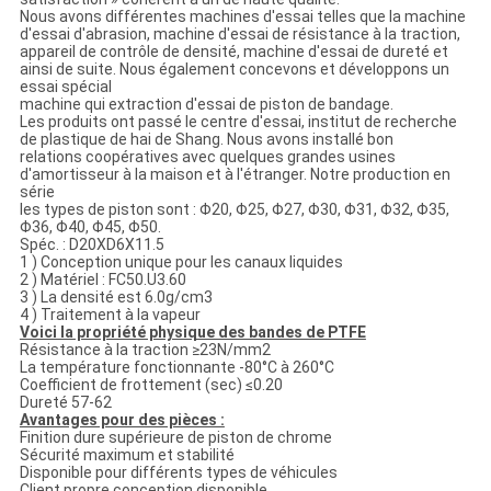
Nous avons différentes machines d'essai telles que la machine
d'essai d'abrasion, machine d'essai de résistance à la traction,
appareil de contrôle de densité, machine d'essai de dureté et
ainsi de suite. Nous également concevons et développons un
essai spécial
machine qui extraction d'essai de piston de bandage.
Les produits ont passé le centre d'essai, institut de recherche
de plastique de hai de Shang. Nous avons installé bon
relations coopératives avec quelques grandes usines
d'amortisseur à la maison et à l'étranger. Notre production en
série
les types de piston sont : Φ20, Φ25, Φ27, Φ30, Φ31, Φ32, Φ35,
Φ36, Φ40, Φ45, Φ50.
Spéc. : D20XD6X11.5
1 ) Conception unique pour les canaux liquides
2 ) Matériel : FC50.U3.60
3 ) La densité est 6.0g/cm3
4 ) Traitement à la vapeur
Voici la propriété physique des bandes de PTFE
Résistance à la traction ≥23N/mm2
La température fonctionnante -80°C à 260°C
Coefficient de frottement (sec) ≤0.20
Dureté 57-62
Avantages pour des pièces :
Finition dure supérieure de piston de chrome
Sécurité maximum et stabilité
Disponible pour différents types de véhicules
Client propre conception disponible