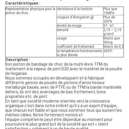
Caractéristiques :
Représentation physique pour le
résistance à la traction
Plus que
piston de choc
15MPa
coupure d'élongation @
Plus de
200%
dureté de rivage
57 - 61
densité
2,15 – 2,19
g/cm3
usage
Moins que
50mg
coefficient de frottement
Moins de 0,3
la température fonctionnante
260℃
la plus élevée
Description :
Bon piston de bandage de choc de la multi-lèvre TFM du
traitement à la vapeur de joint D20 avec le matériel de la poudre
de Hoganas
Nous sommes occupés en développant et à fabriquer
différents genres de poudre de pistons d'amortisseur
métallurgie basée, avec de PTFE ou de TFM la bande matérielle
dehors, ils ont des avantages de bas frottement, bons
propriétés etc. de joint.
En tant que société moderne orientée vers la croissance
organique c'est dans notre intérêt qu'il y a un esprit d'équipe,
que chacun est fiable et que nous sommes tous qui suivent les
mêmes cibles. Notre fortement motivé et
l'équipe compétente peut être dépendue au moment pour
poursuivre le plus grand but de la société qui est « client
satisfaction » cohérent à un de haute qualité.