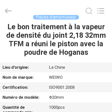
Ningbo
WeiWo
Electromechanical
Tech
Co.,Ltd..
Pièces d'amortisseur
All
Rights
Le bon traitement à la vapeur
MAISON
Reserved.
de densité du joint 2,18 32mm
PRODUITS
TFM a réuni le piston avec la
poudre de Hoganas
AU
SUJET
Lieu d'origine:
La Chine
DE
Nom de marque:
WEIWO
NOUS
Certification:
ISO9001:2008
Numéro de modèle:
Φ20mm
VISITE
D'USINE
Quantité de
1000pcs