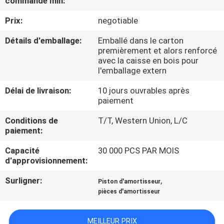
commande min:
Prix:
negotiable
CONTRÔLE
DE
Détails d'emballage:
Emballé dans le carton
premièrement et alors renforcé
QUALITÉ
avec la caisse en bois pour
l'emballage extern
CONTACTEZ-
Délai de livraison:
10 jours ouvrables après
paiement
NOUS
Conditions de
T/T, Western Union, L/C
paiement:
DEMANDEZ
Capacité
30 000 PCS PAR MOIS
UNE
d'approvisionnement:
CITATION
Surligner:
,
Piston d'amortisseur
pièces d'amortisseur
PLAN
DU
MEILLEUR PRIX