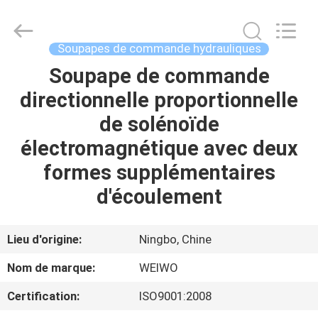
Ningbo
WeiWo
Electromechanical
Tech
Co.,Ltd..
Soupapes de commande hydrauliques
All
Rights
Soupape de commande
MAISON
Reserved.
directionnelle proportionnelle
PRODUITS
de solénoïde
électromagnétique avec deux
AU
formes supplémentaires
SUJET
d'écoulement
DE
NOUS
Lieu d'origine:
Ningbo, Chine
Nom de marque:
WEIWO
VISITE
Certification:
ISO9001:2008
D'USINE