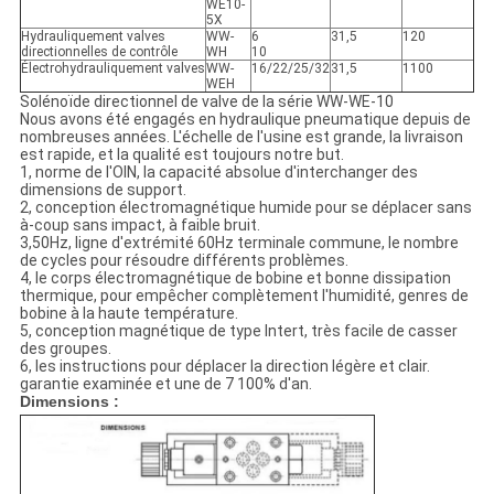
WE10-
5X
Hydrauliquement valves
WW-
6
31,5
120
directionnelles de contrôle
WH
10
Électrohydrauliquement valves
WW-
16/22/25/32
31,5
1100
WEH
Solénoïde directionnel de valve de la série WW-WE-10
Nous avons été engagés en hydraulique pneumatique depuis de
nombreuses années. L'échelle de l'usine est grande, la livraison
est rapide, et la qualité est toujours notre but.
1, norme de l'OIN, la capacité absolue d'interchanger des
dimensions de support.
2, conception électromagnétique humide pour se déplacer sans
à-coup sans impact, à faible bruit.
3,50Hz, ligne d'extrémité 60Hz terminale commune, le nombre
de cycles pour résoudre différents problèmes.
4, le corps électromagnétique de bobine et bonne dissipation
thermique, pour empêcher complètement l'humidité, genres de
bobine à la haute température.
5, conception magnétique de type Intert, très facile de casser
des groupes.
6, les instructions pour déplacer la direction légère et clair.
garantie examinée et une de 7 100% d'an.
Dimensions :