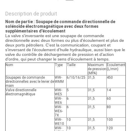
Description de produit
Nom de partie : Soupape de commande directionnelle de
solénoïde électromagnétique avec deux formes
supplémentaires d'écoulement
La valve s'inversante est une soupape de commande
directionnelle avec deux formes ou plus d'écoulement et plus de
deux ports pétroliers. C'est la communication, coupant et
s'inversant de l'écoulement d'huile hydraulique, aussi bien que le
valve du contrôle de déchargement de pression et d'action
d'ordre, qui peut changer le sens d'écoulement à temps.
Nom
Type
Taille
Maximum
Écoulement
de pression
(L/min)
(MPA)
Soupapes de commande
WW-
6/10/16/25
31,5
450
directionnelles avec le levier de
WMM
main
Valve directionnelle
WW-
5
31,5
14
électromagnétique
WE5
WW-
6
31,5
60
WE6
WW-
6
31,5
80
WE6-
7X
WW-
10
31,5
100
WE10
WW-
10
31,5
120