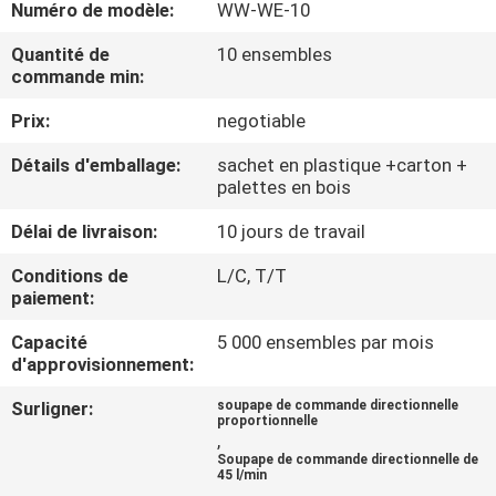
Numéro de modèle:
WW-WE-10
CONTRÔLE
Quantité de
10 ensembles
commande min:
DE
Prix:
negotiable
QUALITÉ
Détails d'emballage:
sachet en plastique +carton +
palettes en bois
CONTACTEZ-
NOUS
Délai de livraison:
10 jours de travail
Conditions de
L/C, T/T
paiement:
DEMANDEZ
UNE
Capacité
5 000 ensembles par mois
d'approvisionnement:
CITATION
Surligner:
soupape de commande directionnelle
proportionnelle
,
PLAN
Soupape de commande directionnelle de
45 l/min
DU
,