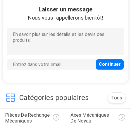
Laisser un message
CONTRÔLE
Nous vous rappellerons bientôt!
DE
QUALITÉ
CONTACTEZ-
NOUS
DEMANDEZ
UNE
Catégories populaires
Tous
CITATION
Pièces De Rechange 
Axes Mécaniques 
PLAN
Mécaniques
De Noyau
DU