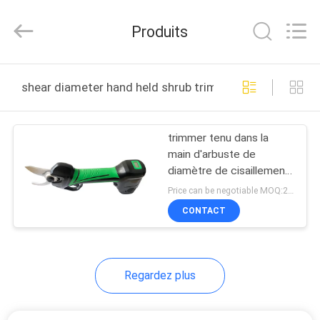
Ningbo
WeiWo
Electromechanical
Produits
Tech
Co.,Ltd..
All
Rights
MAISON
Reserved.
shear diameter hand held shrub trimmer fabrication en 
PRODUITS
trimmer tenu dans la
main d'arbuste de
AU
diamètre de cisaillement
SUJET
de 32mm avec construit
Price can be negotiable MOQ:20 ensembles
dans la batterie
DE
CONTACT
NOUS
Regardez plus
VISITE
D'USINE