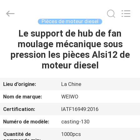
Ningbo
WeiWo
Electromechanical
Tech
Co.,Ltd..
Pièces de moteur diesel
All
Rights
Le support de hub de fan
MAISON
Reserved.
moulage mécanique sous
PRODUITS
pression les pièces Alsi12 de
moteur diesel
AU
SUJET
Lieu d'origine:
La Chine
DE
Nom de marque:
WEIWO
NOUS
Certification:
IATF16949:2016
Numéro de modèle:
casting-130
VISITE
D'USINE
Quantité de
1000pcs