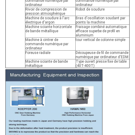
commande numérique par
commande numérique par
ordinateur
ordinateur
Rivoir de compression de
Robot de soudure
pression atmosphérique
Machine de soudure à l'arc
Bras d'oscillation soudant par
électrique d'argon
points la machine
Machine sciante horizontale
Fraisage combiné automatique
de bande métallique
efficace superbe de profil en
aluminium
Machine à cintrer de
tour vertical de colonne simple
commande numérique par
ordinateur
Foreuse radiale
Découpeuse de fil de commande
numérique par ordinateur d'EDM
Machine sciante de bande
Type ouvert presse fixe de table
métallique
(40T-400T)