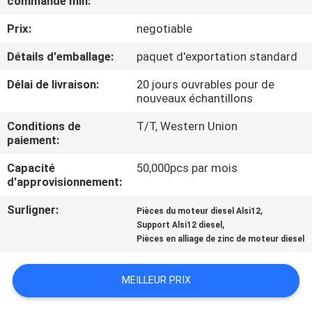
commande min:
Prix:
negotiable
CONTRÔLE
DE
Détails d'emballage:
paquet d'exportation standard
QUALITÉ
Délai de livraison:
20 jours ouvrables pour de
nouveaux échantillons
CONTACTEZ-
Conditions de
T/T, Western Union
paiement:
NOUS
Capacité
50,000pcs par mois
d'approvisionnement:
DEMANDEZ
Surligner:
,
Pièces du moteur diesel Alsi12
UNE
,
Support Alsi12 diesel
CITATION
Pièces en alliage de zinc de moteur diesel
MEILLEUR PRIX
PLAN
DU