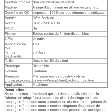
Number modèle :
Non standard ou standard
Matériel :
Alliage d'aluminium en alliage de zinc, etc.
Contrôle de QC :
inspection 100% sur des dimensions critiques
Service :
OEM Serivice
Norme :
CE/ISO9001/TUV
MOQ :
Un
Finition :
Toutes sortes de finition disponibles
OEM
Vailable
fabrication de
Tôle
tôle :
Temps
5-7days
d'échantillon
Taille
Dessin du 3D du client
Prototype
Disponible
Couleur
Coutume
Pourquoi
Prix supérieur de quality+on-time
choisissez-nous :
delivery+Prompt feedback+competitive
Application :
Machines
Description :
Nous sommes le fabricant qui est des specializeds dans la
fabrication adapté aux besoins du client des lingotières de
moulage mécanique sous pression, en aluminium des pièces de
moulage mécanique sous pression, zinguons des pièces de
moulage mécanique sous pression, des produits de usinage de