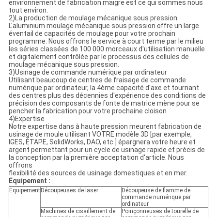
environnement de fabrication maigre est ce qui sommes nous
tout environ.
2)La production de moulage mécanique sous pression
L'aluminium moulage mécanique sous pression offre un large
éventail de capacités de moulage pour votre prochain
programme. Nous offrons le service à court terme par le milieu
les séries classées de 100 000 morceaux d'utilisation manuelle
et digitalement contrôlée par le processus des cellules de
moulage mécanique sous pression.
3)Usinage de commande numérique par ordinateur
Utilisant beaucoup de centres de fraisage de commande
numérique par ordinateur, la 4ème capacité d'axe et tournant
des centres plus des décennies d'expérience des conditions de
précision des composants de fonte de matrice mène pour se
pencher la fabrication pour votre prochaine cloison
4)Expertise
Notre expertise dans à haute pression meurent fabrication de
usinage de moule utilisant VOTRE modèle 3D [par exemple,
IGES, ÉTAPE, SolidWorks, DAO, etc.] épargnera votre heure et
argent permettant pour un cycle de usinage rapide et précis de
la conception par la première acceptation d'article. Nous
offrons
flexibilité des sources de usinage domestiques et en mer.
Équipement :
Équipement
Découpeuses de laser
Découpeuse de flamme de
commande numérique par
ordinateur
Machines de cisaillement de
Poinçonneuses de tourelle de