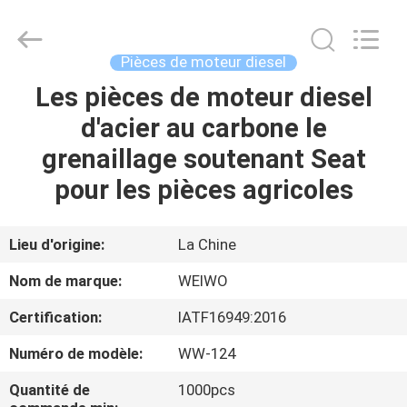
de
rechange
mécaniques
Fournisseur.
Copyright
Pièces de moteur diesel
©
2021
-
Les pièces de moteur diesel
MAISON
2022
mechanical-
d'acier au carbone le
spares.com.
All
Rights
PRODUITS
grenaillage soutenant Seat
Reserved.
pour les pièces agricoles
AU
SUJET
Lieu d'origine:
La Chine
DE
Nom de marque:
WEIWO
NOUS
Certification:
IATF16949:2016
Numéro de modèle:
WW-124
VISITE
D'USINE
Quantité de
1000pcs