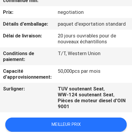
commande min:
Prix:
negotiation
CONTRÔLE
DE
Détails d'emballage:
paquet d'exportation standard
QUALITÉ
Délai de livraison:
20 jours ouvrables pour de
nouveaux échantillons
CONTACTEZ-
Conditions de
T/T, Western Union
paiement:
NOUS
Capacité
50,000pcs par mois
d'approvisionnement:
DEMANDEZ
Surligner:
TUV soutenant Seat
,
UNE
WW-124 soutenant Seat
,
CITATION
Pièces de moteur diesel d'OIN
9001
MEILLEUR PRIX