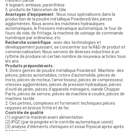
meurent bande
4. logeant, embase, parenthèse
5. produits de fabrication de tôle
Avantages d'équipement :
Nous nous spécialisons dans la
production de la poudre métallique Powdered/des pièces
agglomérées. Nous avons les machines hydrauliques
automatiques, le Pressers mécanique automatique, le four de
fours de vide, de frittage, la machine de usinage de commande
numérique par ordinateur, etc.
Recherche scientifique :
avec des technologies et
développement puissant, se concentrer sur la R&D de produit et
commercialisation. Nous servons de diverses industries à un
rythme de produire un certain nombre de nouveaux articles tous
les ans.
Produits prépondérants :
1.
Divers genres de poudre métallique Powdered : Machine- des
pièces, pièces automobiles, rotors d'automobile, pièces de
moto, pièces de moteur, l'amortisseur, pièces de compresseur,
vitesses agglomérées, pièces de pression hydraulique, pièces
d'outil de jardin, pièces d'appareils ménagers, viande Chopper
Parts, pièces de serrure, pièces de machine à coudre, pièces de
machine textile
2. Ces petites, complexes et fortement techniques pièces
requises en bronze fritté et de fer.
Contrôle de qualité
(1) signant le matériel avant alimentation
(2) IPQC (par la poignée et le contrôle automatique-usiné)
(3) analyse d'éléments chimiques et essai fhysical après après