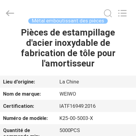
de
rechange
mécaniques
Supplier.
Copyright
Métal emboutissant des pièces
©
2021
-
Pièces de estampillage
MAISON
2025
Ningbo
d'acier inoxydable de
WeiWo
Electromechanical
Tech
PRODUITS
fabrication de tôle pour
Co.,Ltd..
All
Rights
l'amortisseur
Reserved.
AU
SUJET
Lieu d'origine:
La Chine
DE
Nom de marque:
WEIWO
NOUS
Certification:
IATF16949:2016
Numéro de modèle:
K25-00-5003-X
VISITE
D'USINE
Quantité de
5000PCS