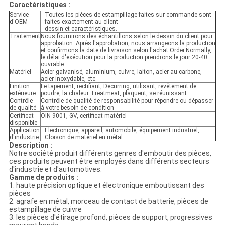
Caractéristiques :
Service
Toutes les pièces de estampillage faites sur commande sont
d'OEM
faites exactement au client
dessin et caractéristiques.
Traitement
Nous fournirons des échantillons selon le dessin du client pour
approbation. Après l'approbation, nous arrangeons la production
et confirmons la date de livraison selon l'achat Order.Normally,
le délai d'exécution pour la production prendrons le jour 20-40
ouvrable.
Matériel
Acier galvanisé, aluminium, cuivre, laiton, acier au carbone,
acier inoxydable, etc.
Finition
Le tapement, rectifiant, Decurring, utilisant, revêtement de
extérieure
poudre, la chaleur Treatmeat, plaquent, se réunissant
Contrôle
Contrôle de qualité de responsabilité pour répondre ou dépasser
de qualité
à votre besoin de condition
Certificat
OIN 9001, GV, certificat matériel
disponible
Application
Électronique, appareil, automobile, équipement industriel,
d'industrie
Cloison de matériel en métal.
Description :
Notre société produit différents genres d'emboutir des pièces,
ces produits peuvent être employés dans différents secteurs
d'industrie et d'automotives.
Gamme de produits :
1. haute précision optique et électronique emboutissant des
pièces
2. agrafe en métal, morceau de contact de batterie, pièces de
estampillage de cuivre
3. les pièces d'étirage profond, pièces de support, progressives