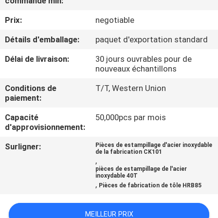
commande min:
Prix:
negotiable
CONTRÔLE
DE
Détails d'emballage:
paquet d'exportation standard
QUALITÉ
Délai de livraison:
30 jours ouvrables pour de
nouveaux échantillons
CONTACTEZ-
Conditions de
T/T, Western Union
paiement:
NOUS
Capacité
50,000pcs par mois
d'approvisionnement:
DEMANDEZ
Surligner:
Pièces de estampillage d'acier inoxydable
UNE
de la fabrication CK101
,
CITATION
pièces de estampillage de l'acier
inoxydable 40T
,
Pièces de fabrication de tôle HRB85
PLAN
DU
MEILLEUR PRIX