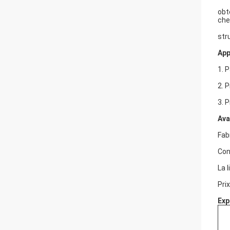
obt
che
str
App
1. 
2. 
3. 
Ava
Fab
Con
La 
Pri
Exp