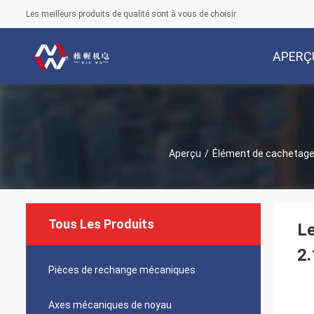
Les meilleurs produits de qualité sont à vous de choisir
APERÇ
Aperçu
/
Élément de cachetag
Tous Les Produits
Le
2.
Pièces de rechange mécaniques
Axes mécaniques de noyau