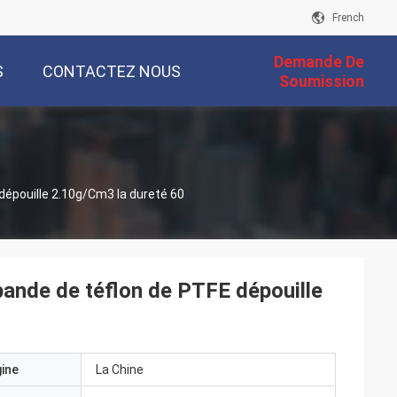
French
Demande De
S
CONTACTEZ NOUS
Soumission
 dépouille 2.10g/Cm3 la dureté 60
 bande de téflon de PTFE dépouille
gine
La Chine