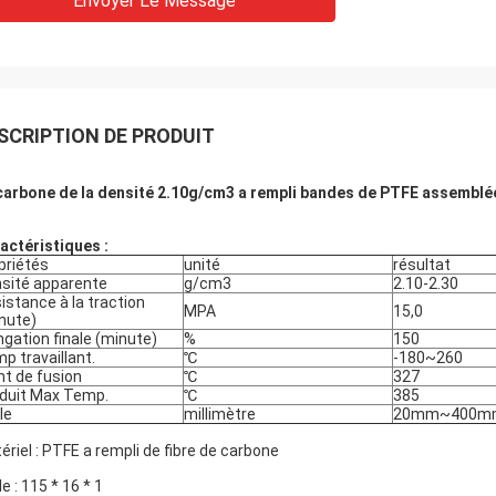
Envoyer Le Message
SCRIPTION DE PRODUIT
carbone de la densité 2.10g/cm3 a rempli bandes de PTFE assemblé
actéristiques :
priétés
unité
résultat
sité apparente
g/cm3
2.10-2.30
istance à la traction
MPA
15,0
nute)
ngation finale (minute)
%
150
p travaillant.
℃
-180~260
nt de fusion
℃
327
duit Max Temp.
℃
385
le
millimètre
20mm~400m
ériel : PTFE a rempli de fibre de carbone
le : 115 * 16 * 1