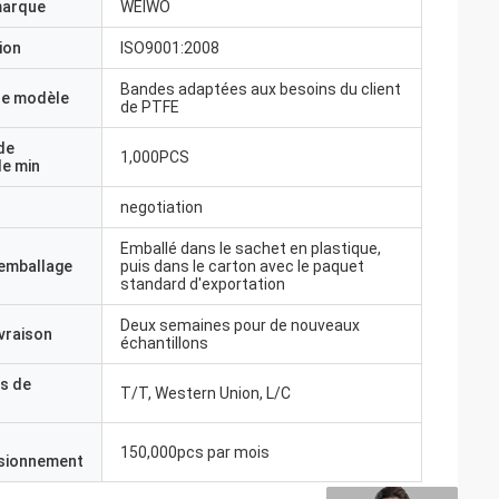
marque
WEIWO
ion
ISO9001:2008
Bandes adaptées aux besoins du client
e modèle
de PTFE
de
1,000PCS
e min
negotiation
Emballé dans le sachet en plastique,
'emballage
puis dans le carton avec le paquet
standard d'exportation
Deux semaines pour de nouveaux
ivraison
échantillons
s de
T/T, Western Union, L/C
150,000pcs par mois
isionnement