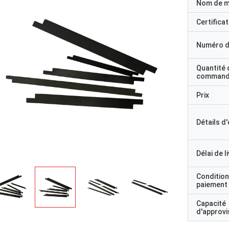
Nom de 
Certificat
Numéro d
Quantité 
command
Prix
Détails d
Délai de l
Condition
paiement
Capacité
d'approv