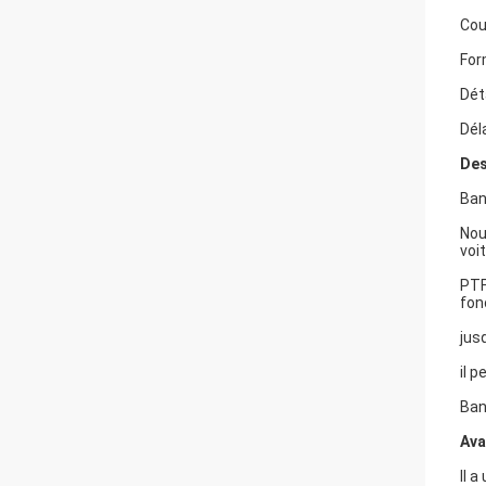
Coul
For
Dét
Déla
Des
Ban
Nou
voit
PTF
fon
jus
il 
Ban
Ava
Il 