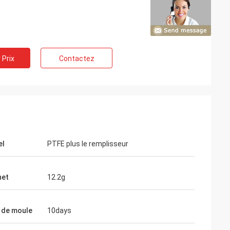
 Prix
Contactez
es les uns avec
ong temps et
ération. Associé
el
PTFE plus le remplisseur
net
12.2g
 de moule
10days