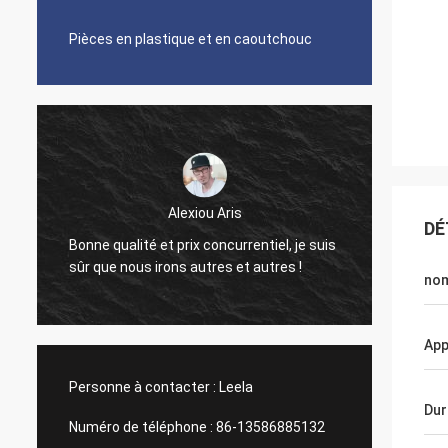
Pièces en plastique et en caoutchouc
Alexiou Aris
DÉ
Travai
Bonne qualité et prix concurrentiel, je suis
aiment
sûr que nous irons autres et autres !
coopér
nom
App
Personne à contacter :
Leela
Dur
Numéro de téléphone :
86-13586885132