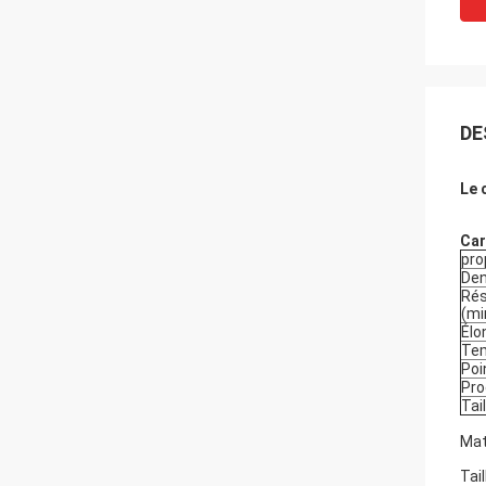
DE
Le 
Car
pro
Den
Rés
(mi
Élo
Tem
Poi
Pro
Tail
Mat
Tail