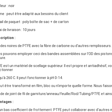
eur : noir
me : peut être adapté aux besoins du client
ail de paquet : poly boîte de sac + de carton
i de livraison : 10 jours
cription :
des noires de PTFE avec la fibre de carbone ou d'autres remplisseurs.
s pouvons employer ceci des bandes assemblées sur l'OD des pistons 
ure.
E est un matériel de scellage supérieur. Il est propre et antiadhésif, vo
ctionner
qu'à 260 C. Il peut fonctionner à pH 0-14.
peut être transformé en film, bloc ou n'importe quelle forme. Nous faiso
de de joint de fil de garniture/anneau/feuille/Rod/Tubing/PTFE et ains
ntages :
a un bas coefficient de frottement. PTFE peut collaborer avec d'autres 