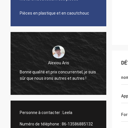
Pièces en plastique et en caoutchouc
DÉ
Alexiou Aris
Travai
Bonne qualité et prix concurrentiel, je suis
aiment
nom
sûr que nous irons autres et autres !
coopér
App
Personne à contacter :
Leela
Fo
Numéro de téléphone :
86-13586885132