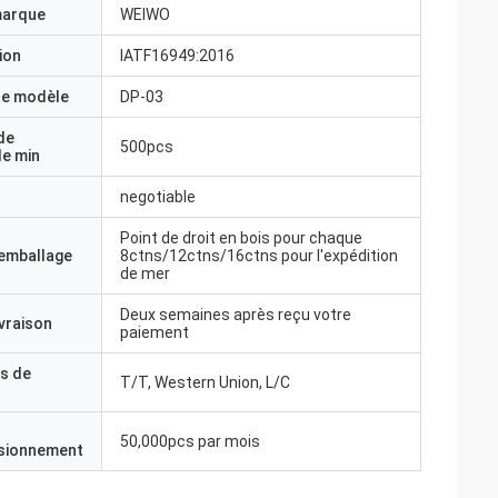
marque
WEIWO
ion
IATF16949:2016
e modèle
DP-03
de
500pcs
e min
negotiable
Point de droit en bois pour chaque
'emballage
8ctns/12ctns/16ctns pour l'expédition
de mer
Deux semaines après reçu votre
ivraison
paiement
s de
T/T, Western Union, L/C
50,000pcs par mois
isionnement