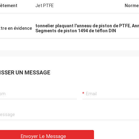
êtement
Jet PTFE
Norme
tonnelier plaquant l'anneau de piston de PTFE
,
Ann
tre en évidence
Segments de piston 1494 de téflon DIN
ISSER UN MESSAGE
Envoyer Le Message