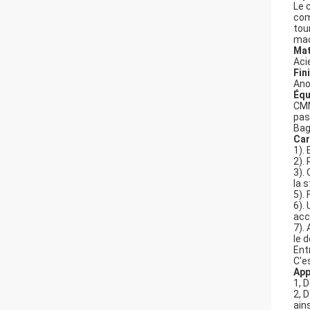
Le 
com
tour
mac
Mat
Aci
Fin
Ano
Équ
CMM
pas
Bag
Car
1).
2).
3).
la 
5).
6).
acc
7).
le 
Ent
C'e
App
1, 
2, 
ains