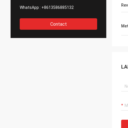
Rev
WhatsApp :
+8613586885132
Contact
Met
LA