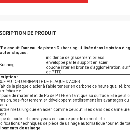
SCRIPTION DE PRODUIT
E a enduit l'anneau de piston Du bearing utilisée dans le piston d'
actéristiques :
incidence de glissement oilless
enveloppé par le support en acier
Bushing
couche inter en bronze d'agglomération, sur
de PTFE
cription :
UE AUTO-LUBRIFIANTE DE PLAQUE D'ACIER
a fait de la plaque d'acier à faible teneur en carbone de haute qualité
ermédiaire et
posé de matériel et de Pb de PTFE en tant que sa surface. Elle peut off
brasion, bas-frottement et développent entièrement les avantages du 
ans
ustrie métallurgique en acier, comme ceux utilisés dans des cannelu
ent
pe de coulis et convoyeurs en spirale pour le ciment etc.
cifications techniques de pièce de usinage automatique tour et de t
ipements de usinage