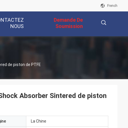
French
ONTACTEZ
Demande De
NOUS
Soumission
描
ered de piston de PTFE
述
 Shock Absorber Sintered de piston
gine
La Chine