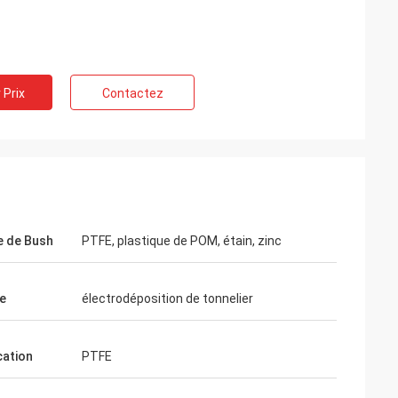
 Prix
Contactez
es les uns avec
ong temps et
 de Bush
PTFE, plastique de POM, étain, zinc
ération. Associé
e
électrodéposition de tonnelier
cation
PTFE