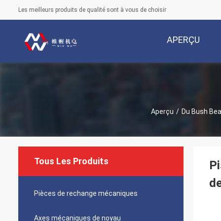
Les meilleurs produits de qualité sont à vous de choisir
APERÇU
Aperçu
/
Du Bush Bea
Tous Les Produits
Pi
d
Pièces de rechange mécaniques
Axes mécaniques de noyau