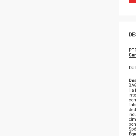
DE
PTF
Car
DU 
Des
BAG
Il 
int
com
l'a
ded
ind
cim
pom
Spé
Équ