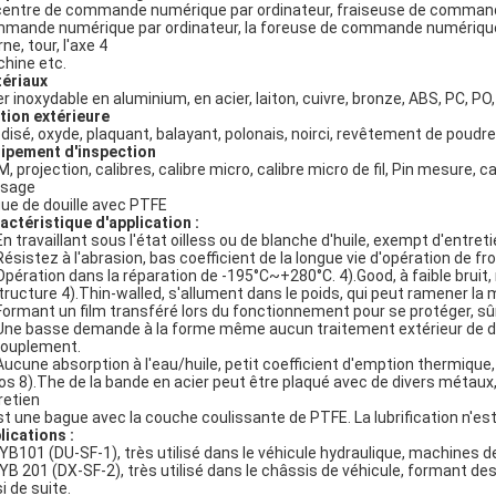
centre de commande numérique par ordinateur, fraiseuse de commande
mande numérique par ordinateur, la foreuse de commande numérique
ne, tour, l'axe 4
hine etc.
ériaux
er inoxydable en aluminium, en acier, laiton, cuivre, bronze, ABS, PC, PO
ition extérieure
disé, oxyde, plaquant, balayant, polonais, noirci, revêtement de poudre,
ipement d'inspection
, projection, calibres, calibre micro, calibre micro de fil, Pin mesure, 
sage
ue de douille avec PTFE
actéristique d'application :
 En travaillant sous l'état oilless ou de blanche d'huile, exempt d'entre
 Résistez à l'abrasion, bas coefficient de la longue vie d'opération de f
 Opération dans la réparation de -195°C~+280°C. 4).Good, à faible bruit, 
structure 4).Thin-walled, s'allument dans le poids, qui peut ramener la ma
 Formant un film transféré lors du fonctionnement pour se protéger, s
 Une basse demande à la forme même aucun traitement extérieur de d
ouplement.
 Aucune absorption à l'eau/huile, petit coefficient d'emption thermique,
dos 8).The de la bande en acier peut être plaqué avec de divers métaux,
retien
st une bague avec la couche coulissante de PTFE. La lubrification n'
lications :
DYB101 (DU-SF-1), très utilisé dans le véhicule hydraulique, machines d
DYB 201 (DX-SF-2), très utilisé dans le châssis de véhicule, formant de
i de suite.