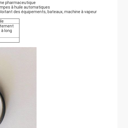
chine pharmaceutique
 pompes à huile automatiques
exploitant des équipements, bateaux, machine à vapeur
ile
ottement
 à long