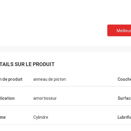
Meilleur
Mike
Brian
TAILS SUR LE PRODUIT
Nous faisons des affair
llez ensemble le long temps, nous
les autres pendant le l
 des amis, facile à obtenir avec,
 de produit
anneau de piston
Couche
continuerons notre coop
ation très agréable !
de qualité !
lication
amortisseur
Surfac
rme
Cylindre
Lubrifi